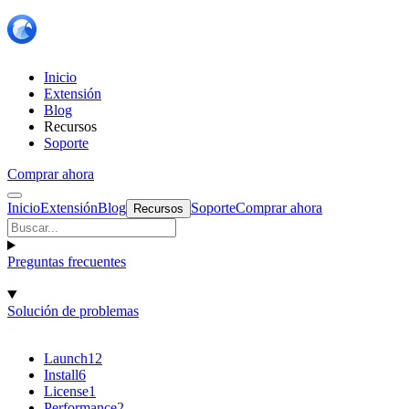
Inicio
Extensión
Blog
Recursos
Soporte
Comprar ahora
Inicio
Extensión
Blog
Soporte
Comprar ahora
Recursos
Preguntas frecuentes
Solución de problemas
Launch
12
Install
6
License
1
Performance
2