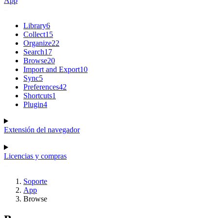
App
Library
6
Collect
15
Organize
22
Search
17
Browse
20
Import and Export
10
Sync
5
Preferences
42
Shortcuts
1
Plugin
4
Extensión del navegador
Licencias y compras
Soporte
App
Browse