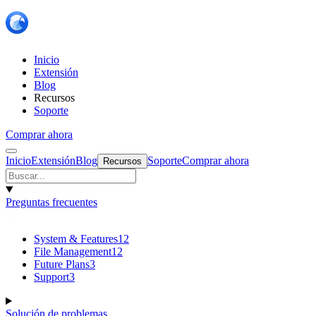
Inicio
Extensión
Blog
Recursos
Soporte
Comprar ahora
Inicio
Extensión
Blog
Soporte
Comprar ahora
Recursos
Preguntas frecuentes
System & Features
12
File Management
12
Future Plans
3
Support
3
Solución de problemas