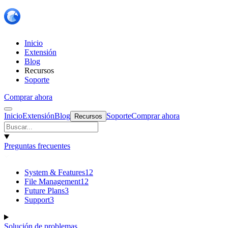
Inicio
Extensión
Blog
Recursos
Soporte
Comprar ahora
Inicio
Extensión
Blog
Soporte
Comprar ahora
Recursos
Preguntas frecuentes
System & Features
12
File Management
12
Future Plans
3
Support
3
Solución de problemas