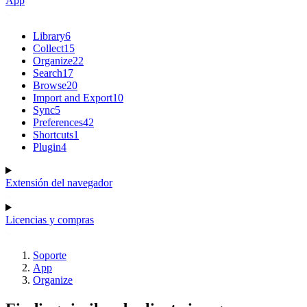
App
Library
6
Collect
15
Organize
22
Search
17
Browse
20
Import and Export
10
Sync
5
Preferences
42
Shortcuts
1
Plugin
4
Extensión del navegador
Licencias y compras
Soporte
App
Organize