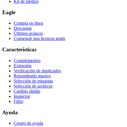
Kit de medios
Eagle
Compra en línea
Descargar
Últimos avances
Conseguir una licencia gratis
Características
Complementos
Extensión
Verificación de duplicados
Renombrado masivo
Selección de etiquetas
Selección de archivos
Cambio rápido
Inspector
Filtro
Ayuda
Centro de ayuda