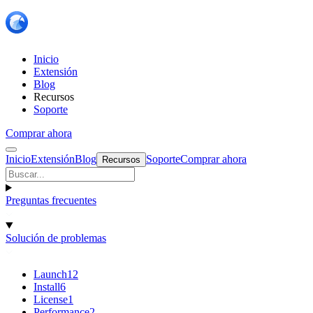
Inicio
Extensión
Blog
Recursos
Soporte
Comprar ahora
Inicio
Extensión
Blog
Soporte
Comprar ahora
Recursos
Preguntas frecuentes
Solución de problemas
Launch
12
Install
6
License
1
Performance
2