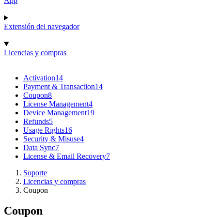
App
Extensión del navegador
Licencias y compras
Activation
14
Payment & Transaction
14
Coupon
8
License Management
4
Device Management
19
Refunds
5
Usage Rights
16
Security & Misuse
4
Data Sync
7
License & Email Recovery
7
Soporte
Licencias y compras
Coupon
Coupon