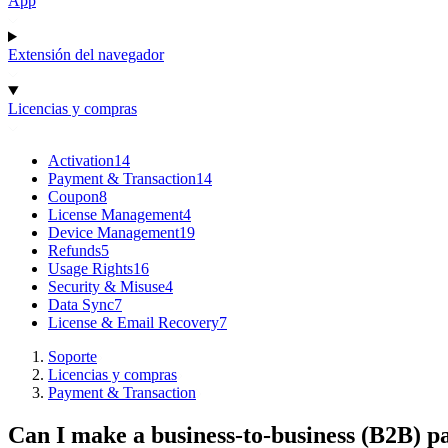
App
Extensión del navegador
Licencias y compras
Activation
14
Payment & Transaction
14
Coupon
8
License Management
4
Device Management
19
Refunds
5
Usage Rights
16
Security & Misuse
4
Data Sync
7
License & Email Recovery
7
Soporte
Licencias y compras
Payment & Transaction
Can I make a business-to-business (B2B) 