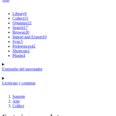
App
Library
6
Collect
15
Organize
22
Search
17
Browse
20
Import and Export
10
Sync
5
Preferences
42
Shortcuts
1
Plugin
4
Extensión del navegador
Licencias y compras
Soporte
App
Collect