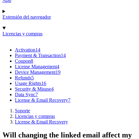
App
Extensión del navegador
Licencias y compras
Activation
14
Payment & Transaction
14
Coupon
8
License Management
4
Device Management
19
Refunds
5
Usage Rights
16
Security & Misuse
4
Data Sync
7
License & Email Recovery
7
Soporte
Licencias y compras
License & Email Recovery
Will changing the linked email affect my