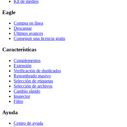
Kit de medios
Eagle
Compra en línea
Descargar
Últimos avances
Conseguir una licencia gratis
Características
Complementos
Extensión
Verificación de duplicados
Renombrado masivo
Selección de etiquetas
Selección de archivos
Cambio rápido
Inspector
Filtro
Ayuda
Centro de ayuda