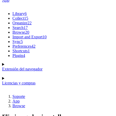
App
Library
6
Collect
15
Organize
22
Search
17
Browse
20
Import and Export
10
Sync
5
Preferences
42
Shortcuts
1
Plugin
4
Extensión del navegador
Licencias y compras
Soporte
App
Browse