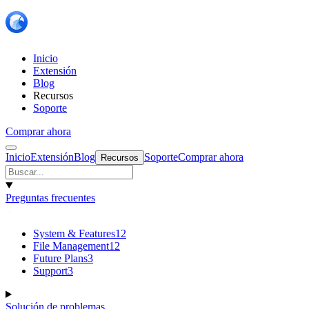
Inicio
Extensión
Blog
Recursos
Soporte
Comprar ahora
Inicio
Extensión
Blog
Soporte
Comprar ahora
Recursos
Preguntas frecuentes
System & Features
12
File Management
12
Future Plans
3
Support
3
Solución de problemas