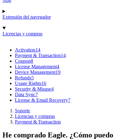
App
Extensión del navegador
Licencias y compras
Activation
14
Payment & Transaction
14
Coupon
8
License Management
4
Device Management
19
Refunds
5
Usage Rights
16
Security & Misuse
4
Data Sync
7
License & Email Recovery
7
Soporte
Licencias y compras
Payment & Transaction
He comprado Eagle. ¿Cómo puedo