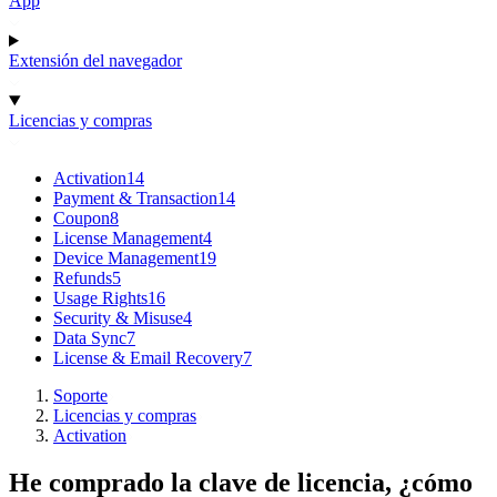
App
Extensión del navegador
Licencias y compras
Activation
14
Payment & Transaction
14
Coupon
8
License Management
4
Device Management
19
Refunds
5
Usage Rights
16
Security & Misuse
4
Data Sync
7
License & Email Recovery
7
Soporte
Licencias y compras
Activation
He comprado la clave de licencia, ¿cómo