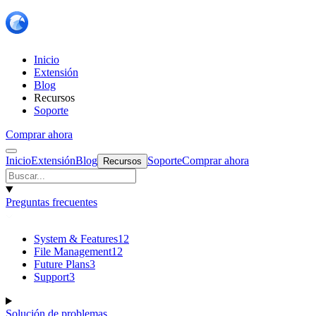
Inicio
Extensión
Blog
Recursos
Soporte
Comprar ahora
Inicio
Extensión
Blog
Soporte
Comprar ahora
Recursos
Preguntas frecuentes
System & Features
12
File Management
12
Future Plans
3
Support
3
Solución de problemas