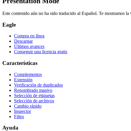
Presentation Mode
Este contenido aún no ha sido traducido al Español. Te mostramos la v
Eagle
Compra en línea
Descargar
Últimos avances
Conseguir una licencia gratis
Características
Complementos
Extensión
Verificación de duplicados
Renombrado masivo
Selección de etiquetas
Selección de archivos
Cambio rápido
Inspector
Filtro
Ayuda