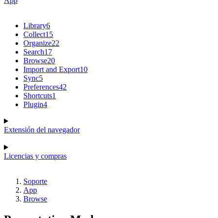
App
Library
6
Collect
15
Organize
22
Search
17
Browse
20
Import and Export
10
Sync
5
Preferences
42
Shortcuts
1
Plugin
4
Extensión del navegador
Licencias y compras
Soporte
App
Browse