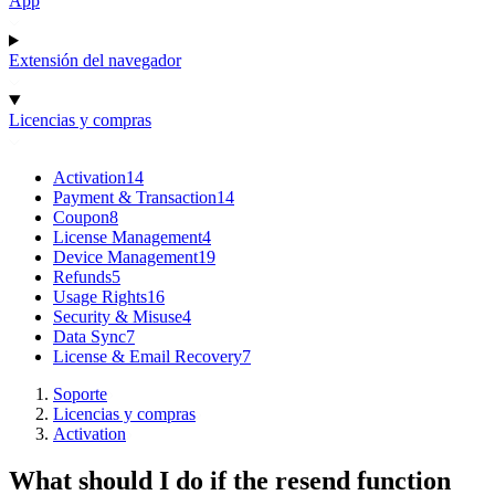
App
Extensión del navegador
Licencias y compras
Activation
14
Payment & Transaction
14
Coupon
8
License Management
4
Device Management
19
Refunds
5
Usage Rights
16
Security & Misuse
4
Data Sync
7
License & Email Recovery
7
Soporte
Licencias y compras
Activation
What should I do if the resend function