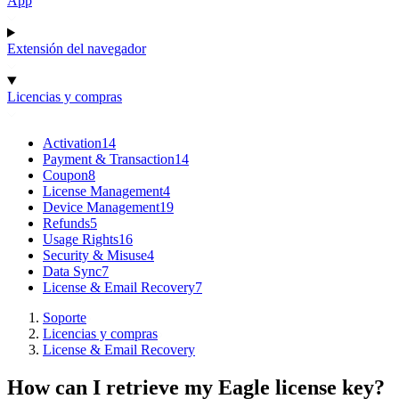
App
Extensión del navegador
Licencias y compras
Activation
14
Payment & Transaction
14
Coupon
8
License Management
4
Device Management
19
Refunds
5
Usage Rights
16
Security & Misuse
4
Data Sync
7
License & Email Recovery
7
Soporte
Licencias y compras
License & Email Recovery
How can I retrieve my Eagle license key?