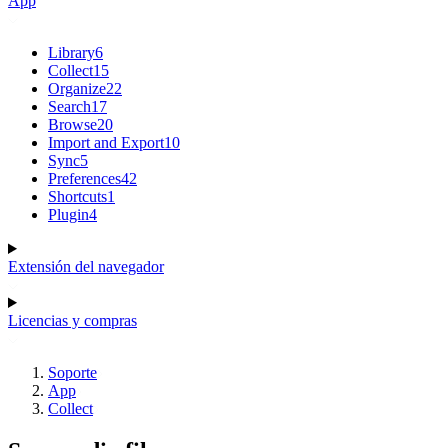
App
Library
6
Collect
15
Organize
22
Search
17
Browse
20
Import and Export
10
Sync
5
Preferences
42
Shortcuts
1
Plugin
4
Extensión del navegador
Licencias y compras
Soporte
App
Collect