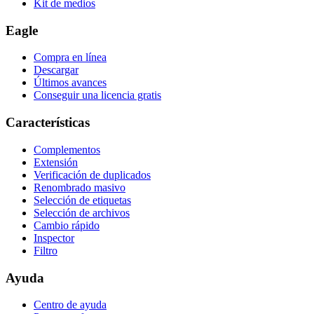
Kit de medios
Eagle
Compra en línea
Descargar
Últimos avances
Conseguir una licencia gratis
Características
Complementos
Extensión
Verificación de duplicados
Renombrado masivo
Selección de etiquetas
Selección de archivos
Cambio rápido
Inspector
Filtro
Ayuda
Centro de ayuda