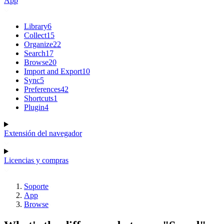
App
Library
6
Collect
15
Organize
22
Search
17
Browse
20
Import and Export
10
Sync
5
Preferences
42
Shortcuts
1
Plugin
4
Extensión del navegador
Licencias y compras
Soporte
App
Browse