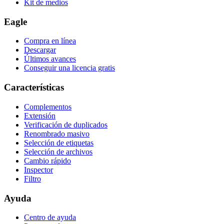
Kit de medios
Eagle
Compra en línea
Descargar
Últimos avances
Conseguir una licencia gratis
Características
Complementos
Extensión
Verificación de duplicados
Renombrado masivo
Selección de etiquetas
Selección de archivos
Cambio rápido
Inspector
Filtro
Ayuda
Centro de ayuda