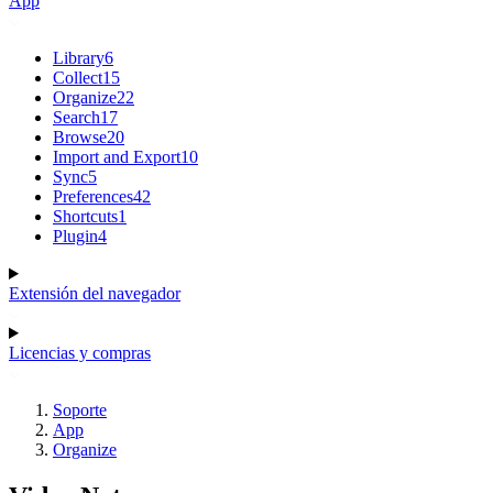
App
Library
6
Collect
15
Organize
22
Search
17
Browse
20
Import and Export
10
Sync
5
Preferences
42
Shortcuts
1
Plugin
4
Extensión del navegador
Licencias y compras
Soporte
App
Organize