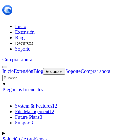
Inicio
Extensión
Blog
Recursos
Soporte
Comprar ahora
Inicio
Extensión
Blog
Soporte
Comprar ahora
Recursos
Preguntas frecuentes
System & Features
12
File Management
12
Future Plans
3
Support
3
Solución de problemas