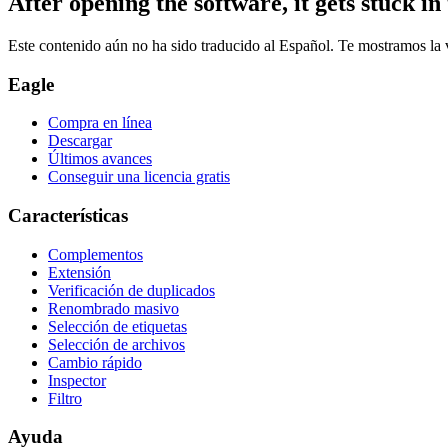
After opening the software, it gets stuck in 
Este contenido aún no ha sido traducido al Español. Te mostramos la v
Eagle
Compra en línea
Descargar
Últimos avances
Conseguir una licencia gratis
Características
Complementos
Extensión
Verificación de duplicados
Renombrado masivo
Selección de etiquetas
Selección de archivos
Cambio rápido
Inspector
Filtro
Ayuda