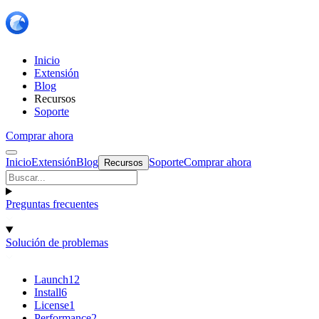
Inicio
Extensión
Blog
Recursos
Soporte
Comprar ahora
Inicio
Extensión
Blog
Soporte
Comprar ahora
Recursos
Preguntas frecuentes
Solución de problemas
Launch
12
Install
6
License
1
Performance
2