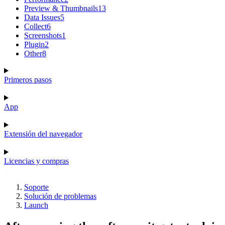
Preview & Thumbnails
13
Data Issues
5
Collect
6
Screenshots
1
Plugin
2
Other
8
Primeros pasos
App
Extensión del navegador
Licencias y compras
Soporte
Solución de problemas
Launch