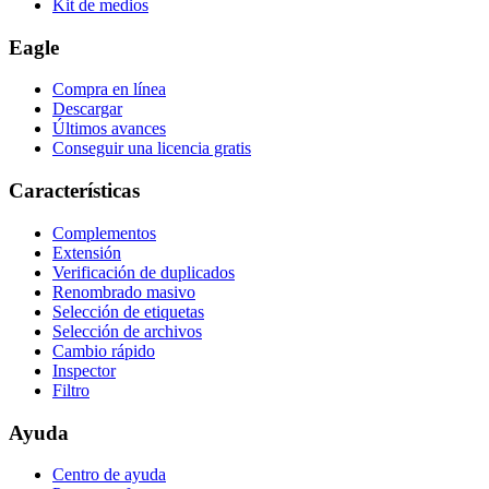
Kit de medios
Eagle
Compra en línea
Descargar
Últimos avances
Conseguir una licencia gratis
Características
Complementos
Extensión
Verificación de duplicados
Renombrado masivo
Selección de etiquetas
Selección de archivos
Cambio rápido
Inspector
Filtro
Ayuda
Centro de ayuda