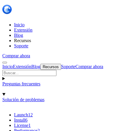
Inicio
Extensión
Blog
Recursos
Soporte
Comprar ahora
Inicio
Extensión
Blog
Soporte
Comprar ahora
Recursos
Preguntas frecuentes
Solución de problemas
Launch
12
Install
6
License
1
Performance
2