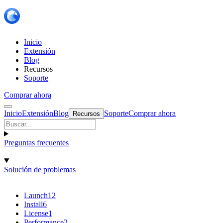
Inicio
Extensión
Blog
Recursos
Soporte
Comprar ahora
Inicio
Extensión
Blog
Soporte
Comprar ahora
Recursos
Preguntas frecuentes
Solución de problemas
Launch
12
Install
6
License
1
Performance
2